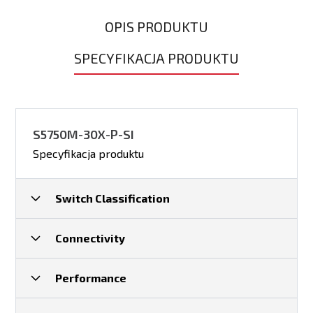
OPIS PRODUKTU
SPECYFIKACJA PRODUKTU
S5750M-30X-P-SI
Specyfikacja produktu
Switch Classification
Layer
Connectivity
10/100/1000 Base-T (RJ45) ports
Performance