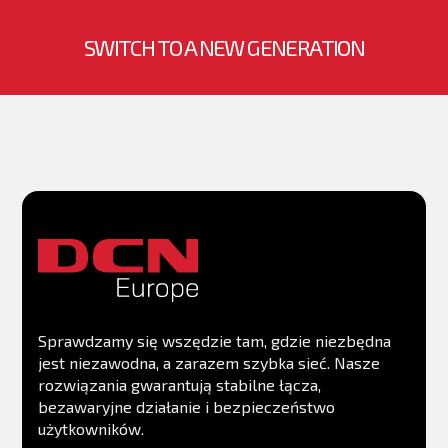
MIB
SWITCH TO A NEW GENERATION
Console port - RS-232 (RJ45)
Management Port OOB
PoE Available
PoE/PoE+ Number of ports
PoE++ Number of ports
PoE Power Budget
Sprawdzamy się wszędzie tam, gdzie niezbędna
jest niezawodna, a zarazem szybka sieć. Nasze
VSF Available
rozwiązania gwarantują stabilne łącza,
bezawaryjne działanie i bezpieczeństwo
użytkowników.
PIM Router Available