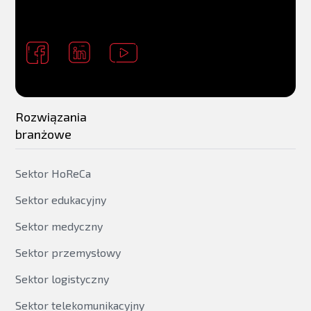
Power Supply
RPSU
Hot Swap PSU
Rozwiązania
branżowe
RPS
Sektor HoReCa
Cooling
Sektor edukacyjny
Flash memory
Sektor medyczny
Sektor przemysłowy
RAM memory
Sektor logistyczny
Sektor telekomunikacyjny