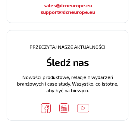
sales@dcneurope.eu
support@dcneurope.eu
Number of Vlan Interfaces (IP)
CPU clock
L2/L3 Multicast
PRZECZYTAJ NASZE AKTUALNOŚCI
Number of Base-X (Optical) ports
Śledź nas
L3 IPv6
100 ; 1000; 2500
Nowości produktowe, relacje z wydarzeń
100/1000/2500 Base-T (RJ45) ports
branżowych i case study. Wszystko, co istotne,
aby być na bieżąco.
Management
Number of Base-X (Optical) ports
1/10G Base-X (SFP+) ports
40G Base-X (QSFP+) ports