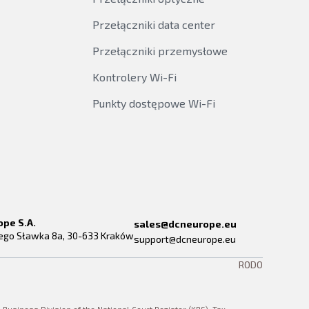
Przełączniki data center
Przełączniki przemysłowe
Kontrolery Wi-Fi
Punkty dostępowe Wi-Fi
ope S.A.
sales@dcneurope.eu
rego Sławka 8a, 30-633 Kraków
support@dcneurope.eu
RODO