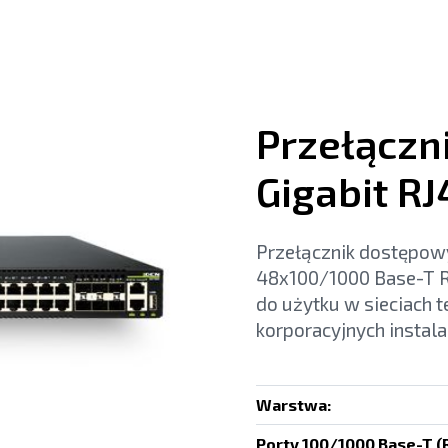
Przełączni
Gigabit RJ
Przełącznik dostępow
48x100/1000 Base-T R
do użytku w sieciach t
korporacyjnych instala
Warstwa:
Porty 100/1000 Base-T (