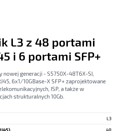
k L3 z 48 portami
45 i 6 portami SFP+
y nowej generacji - S5750X-48T6X-SI,
J45, 6x1/10GBase-X SFP+ zaprojektowane
elekomunikacyjnych, ISP, a także w
cjach strukturalnych 10Gb.
L3
RJ45)
48