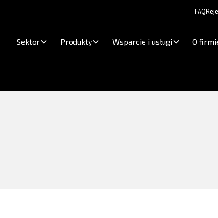
FAQ
Reje
Sektor
Produkty
Wsparcie i usługi
O firmi