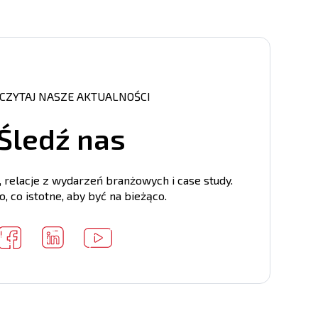
ji)
PDU Tunnel, BPDU Guard, Uwierzytelnienie i
oprzez RADIUS oraz TACACS+, TACACS+
H v1/v2, DHCP/DHCPv6 snooping, IP/IPv6 Source
E 802.1x port-based / mac-based
CZYTAJ NASZE AKTUALNOŚCI
r Port, 802.1p Queuing method, Trusted
DSCP/Port number, Broadcast Storm Control,
Śledź nas
 Strict priority, Weighted Deficit Round Robin,
ection, Strict priority in Weighted Deficit
relacje z wydarzeń branżowych i case study.
, co istotne, aby być na bieżąco.
2, v3, IGMP Query, IGMP Snooping (v1,v2,v3),
e(v2,v3), PIM-DM/SM/SSM, anycast RP, IPv6
 RIP v1,v2 / RIPng, OSPF v2 / OSPF v3, BGP / BGP4+