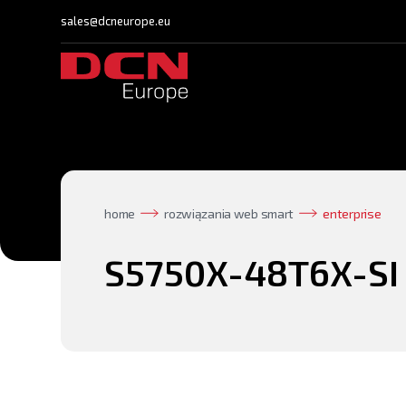
sales@dcneurope.eu
home
rozwiązania web smart
enterprise
S5750X-48T6X-SI