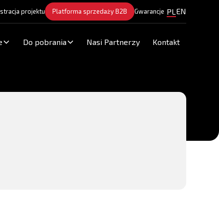
EN
PL
stracja projektu
Platforma sprzedaży B2B
Gwarancje
e
Do pobrania
Nasi Partnerzy
Kontakt