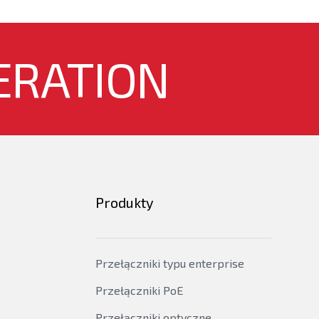
tack, IPv6 address, IPv6 Tunneling
, SNMP v1/v2c/v3, TFTP/FTP, Kopia zapasowa
zywracanie, Wielopoziomowy CLI, DNS Client,
ERATION
r, DHCP option 43/60/82, DHCPv6 option 37/38,
TP / NTP, sFlow, Port Mirroring per
N, Cluster, Stack (VSF), IEEE 802.3ah EFM, IEEE
 MIB
/v3 MIB
ND
Produkty
tension
2,3,9
agement MIB
Przełączniki typu enterprise
Przełączniki PoE
Przełączniki optyczne