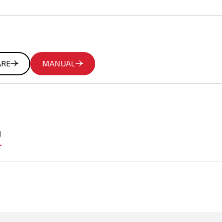
ARE
MANUAL
U