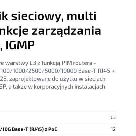
k sieciowy, multi
unkcje zarządzania
, IGMP
e warstwy L3 z funkcją PIM routera -
x 100/1000/2500/5000/10000 Base-T RJ45 +
8, zaprojektowane do użytku w sieciach
SP, a także w korporacyjnych instalacjach
L3
10G Base-T (RJ45) z PoE
12