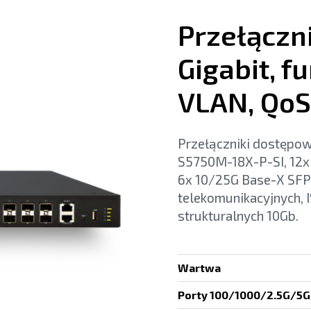
Przełączni
Gigabit, f
VLAN, QoS
Przełączniki dostępow
S5750M-18X-P-SI, 12
6x 10/25G Base-X SFP2
telekomunikacyjnych, I
strukturalnych 10Gb.
Wartwa
Porty 100/1000/2.5G/5G/