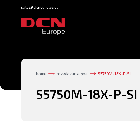
sales@dcneurope.eu
home
rozwiązania poe
S5750M-18X-P-SI
S5750M-18X-P-SI