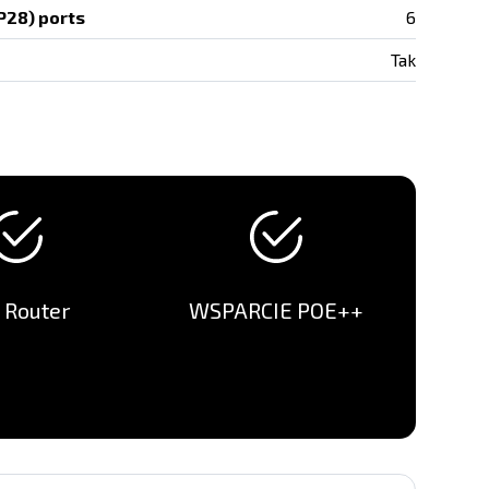
P28) ports
6
Tak
 Router
WSPARCIE POE++