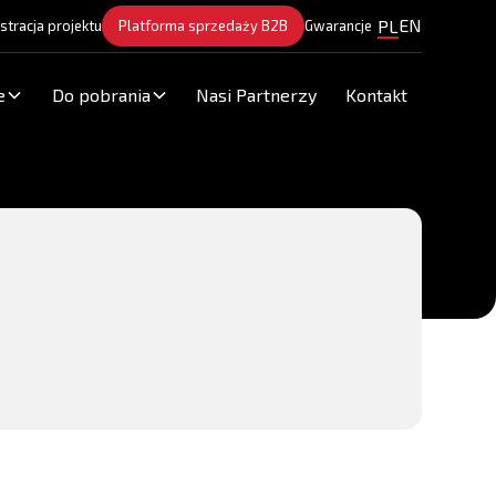
EN
PL
stracja projektu
Platforma sprzedaży B2B
Gwarancje
e
Do pobrania
Nasi Partnerzy
Kontakt