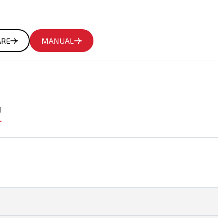
ARE
MANUAL
U