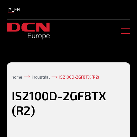
EN
PL
home
industrial
IS2100D-2GF8TX (R2)
IS2100D-2GF8TX
(R2)