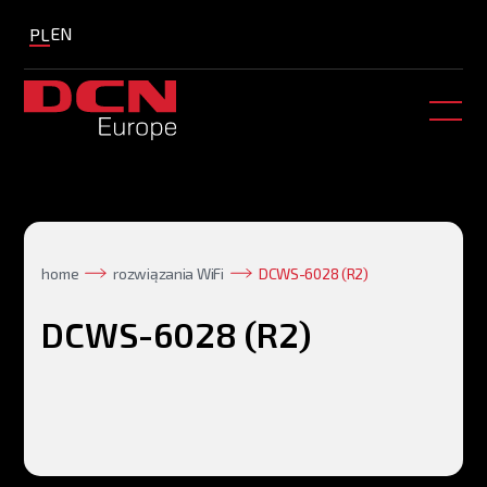
EN
PL
home
rozwiązania WiFi
DCWS-6028 (R2)
DCWS-6028 (R2)