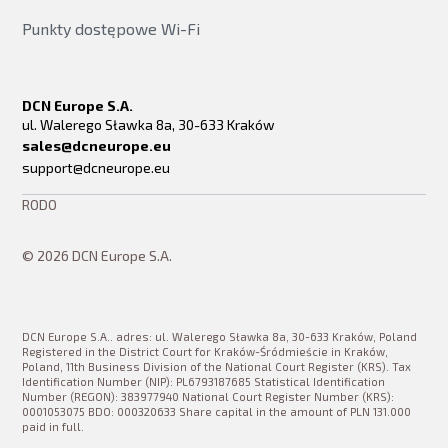
Punkty dostępowe Wi-Fi
DCN Europe S.A.
ul. Walerego Sławka 8a, 30-633 Kraków
sales@dcneurope.eu
support@dcneurope.eu
RODO
© 2026 DCN Europe S.A.
DCN Europe S.A.. adres: ul. Walerego Sławka 8a, 30-633 Kraków, Poland
Registered in the District Court for Kraków-Śródmieście in Kraków,
Poland, 11th Business Division of the National Court Register (KRS). Tax
Identification Number (NIP): PL6793187685 Statistical Identification
Number (REGON): 383977940 National Court Register Number (KRS):
0001053075 BDO: 000320633 Share capital in the amount of PLN 131.000
paid in full.