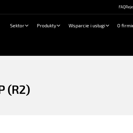
FAQ
Reje
Sektor
Produkty
Wsparcie i usługi
O firmi
 (R2)