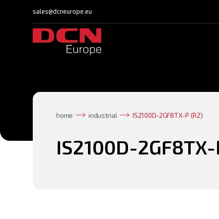
sales@dcneurope.eu
home
industrial
IS2100D-2GF8TX-P (R2)
IS2100D-2GF8TX-P