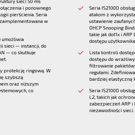
ruktury sieci 50 ms
połączenia i ponownego
Seria IS2100D obsłu
gii pierścienia. Seria
atakom z wykorzyst
yć zaimplementowana w
ustawienie zaufanyc
DHCP Snooping Bindi
takie jak dot1x i ARP
) umożliwia
dostępu użytkownika
 sieci — instancji, do
AN — co skutkuje
Lista kontroli dostę
net.
dostępu do wrażliw
filtrowanie pakietów
y protekcję ringową. W
regułami. Zdefiniow
ię szybszą
bardziej elastyczną 
mem oraz niższym
ystemowych, co
Seria IS2100D obsług
L2, takich jak ochro
zabezpieczeń ARP i 
niezawodności sieci.