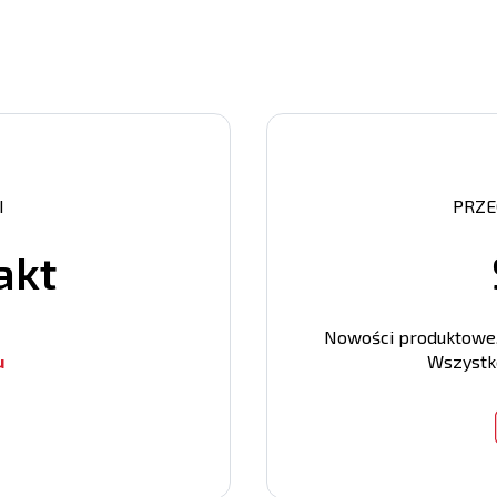
I
PRZE
akt
Nowości produktowe, 
u
Wszystko