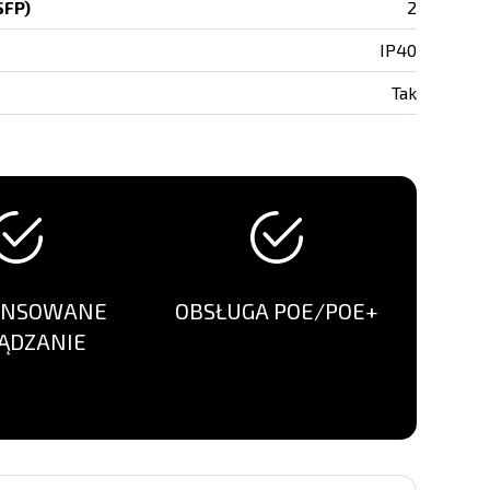
SFP)
2
IP40
Tak
ANSOWANE
OBSŁUGA POE/POE+
ĄDZANIE