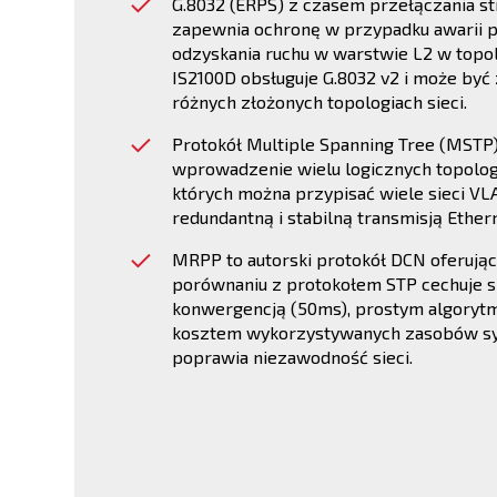
G.8032 (ERPS) z czasem przełączania st
zapewnia ochronę w przypadku awarii 
odzyskania ruchu w warstwie L2 w topolo
IS2100D obsługuje G.8032 v2 i może b
różnych złożonych topologiach sieci.
Protokół Multiple Spanning Tree (MSTP
wprowadzenie wielu logicznych topologii
których można przypisać wiele sieci VL
redundantną i stabilną transmisją Ether
MRPP to autorski protokół DCN oferując
porównaniu z protokołem STP cechuje s
konwergencją (50ms), prostym algoryt
kosztem wykorzystywanych zasobów s
poprawia niezawodność sieci.