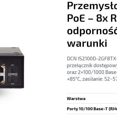
Przemysło
PoE – 8x R
odporność
warunki
DCN IS2100D-2GF8TX-
przełącznik dostępow
oraz 2×100/1000 Base-
+85°C, zasilanie: 52~
Warstwa
Porty 10/100 Base-T (RJ