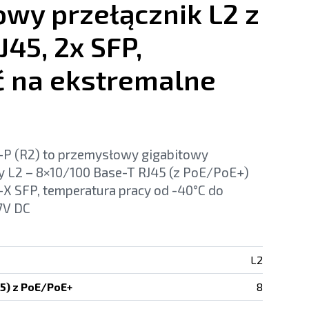
wy przełącznik L2 z
J45, 2x SFP,
 na ekstremalne
P (R2) to przemysłowy gigabitowy
y L2 – 8×10/100 Base-T RJ45 (z PoE/PoE+)
X SFP, temperatura pracy od -40°C do
57V DC
L2
45) z PoE/PoE+
8