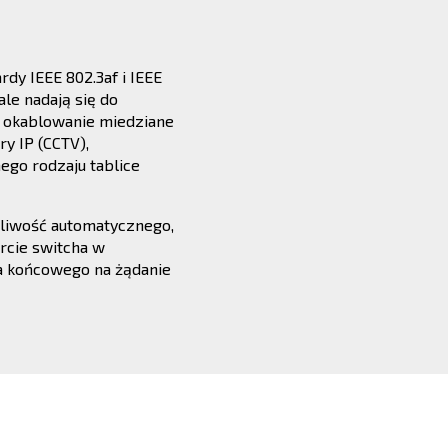
rdy IEEE 802.3af i IEEE
ale nadają się do
z okablowanie miedziane
y IP (CCTV),
go rodzaju tablice
żliwość automatycznego,
rcie switcha w
a końcowego na żądanie