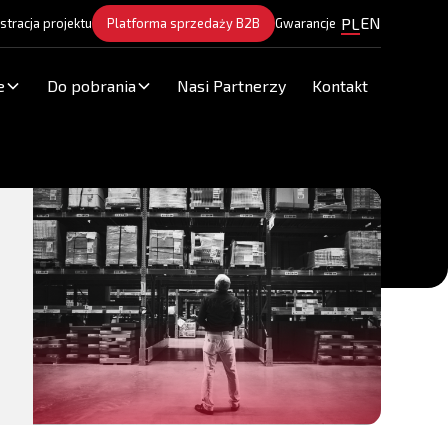
EN
PL
stracja projektu
Platforma sprzedaży B2B
Gwarancje
e
Do pobrania
Nasi Partnerzy
Kontakt