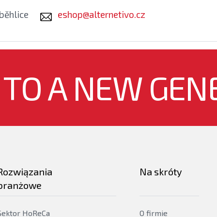
běhlice
eshop@alternetivo.cz
 TO A NEW GEN
Rozwiązania
Na skróty
branżowe
Sektor HoReCa
O firmie