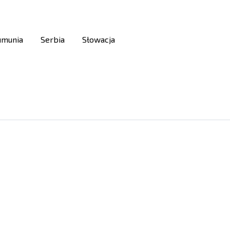
umunia
Serbia
Słowacja