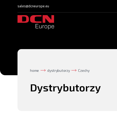
sales@dcneurope.eu
home
dystrybutorzy
Czechy
Dystrybutorzy